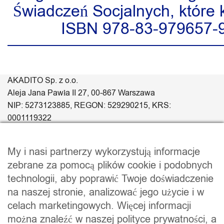
Świadczeń Socjalnych, które 
ISBN 978-83-979657-
AKADITO Sp. z o.o.
Aleja Jana Pawła II 27, 00-867 Warszawa
NIP: 5273123885, REGON: 529290215, KRS:
0001119322
e-mail: biuro@akadito.pl
tel: +48 731-555-980
My i nasi partnerzy wykorzystują informacje
zebrane za pomocą plików cookie i podobnych
technologii, aby poprawić Twoje doświadczenie
© 2026 Baza wiedzy o ZFŚS. Dumnie wspierany przez
na naszej stronie, analizować jego użycie i w
Botiga
celach marketingowych. Więcej informacji
można znaleźć w naszej polityce prywatności, a